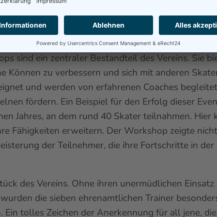
 lernen und sich mit Gleichgesinnten austauschen kö
e Gemeinschaft. Hier wird Freundschaft großgeschri
sind ein zentraler Bestandteil des Vereins. Sie bi
gene Können zu verbessern und sich mit anderen Skat
ignet und werden von erfahrenen Coaches begleitet, 
elnen fördern. Ein Beispiel für den Erfolg dieser Ev
nen Jahres, an dem rund 40 Skater teilnahmen. Hier 
hre Fähigkeiten erweitern. Der Workshop zeigte nich
isterung der Teilnehmer, die ihre Fortschritte in der
ück des Vereins. Ohne ihren unermüdlichen Einsatz
wurden die sieben ehrenamtlichen Trainer besonders
 Ein tolles Zeichen der Anerkennung für all jene, die