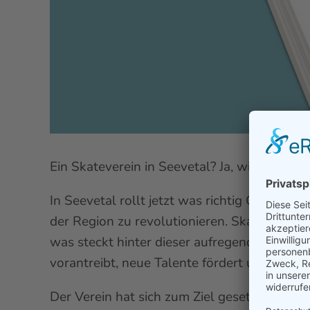
Ein Skateverein in Seevetal? Ja, wirklich!
In Seevetal rollt jetzt was richtig Großes 
der Region zu revolutionieren. Skateboardin
was steckt hinter dieser aufregenden Initiat
vorantreibt, neue Talente fördert und Spaß, F
Der Verein hat sich zum Ziel gesetzt, allen 