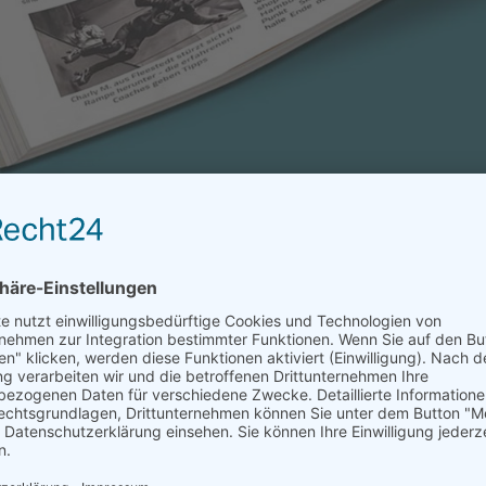
an: Der neue Skateverein COMMITRIX Endless Skating e
g, Roller- und Inlineskating – alles, was das Skater
ive? Ganz einfach: Die Vision, eine starke Community 
reiheit und Kreativität auf Rollen lebt.
Rollsportbegeisterten, egal, ob Anfänger oder Profi, e