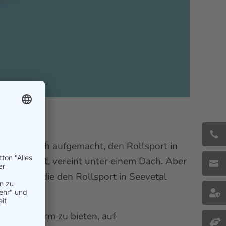

.V. hat sich aufgemacht, den Rollsport in
herz begehrt, vereint unter einem Dach. Aber

zu bilden, die den Rollsport in Seevetal

ine Plattform zu bieten, auf
