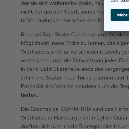
der sie sich weiterentwickeln, neue Tricks
nicht nur um den Sport, sondern auch um di
te Verbindungen zwischen den Mitgliedern.
Regelmäßige Skate-Coachings und Workshops 
Möglichkeit, neue Tricks zu lernen, das ei
Workshops sind für verschiedene Levels gee
weitergeben und die Entwicklung jedes Einz
in der iPunkt Skatehalle ende des vergange
erfahrene Skater neue Tricks erlernen und i
Potenzial des Vereins, sondern auch die Bege
tierten.
Die Coaches bei COMMITRIX sind das Herzst
Workshop in Hamburg nicht möglich. Dafür 
durften sich über coole Skategoodies freuen.