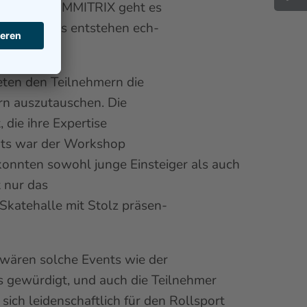
nnen. Bei COMMITRIX geht es
eben und es entstehen ech-
eten den Teilnehmern die
ern auszutauschen. Die
die ihre Expertise
ents war der Workshop
konnten sowohl junge Einsteiger als auch
t nur das
 Skatehalle mit Stolz präsen-
 wären solche Events wie der
 gewürdigt, und auch die Teilnehmer
 sich leidenschaftlich für den Rollsport