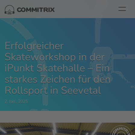
Erfolgreicher
Skateworkshop in der
iPunkt Skatehalle – Ein
starkes Zeichen für den
Rollsport in Seevetal
2. Jan.. 2025