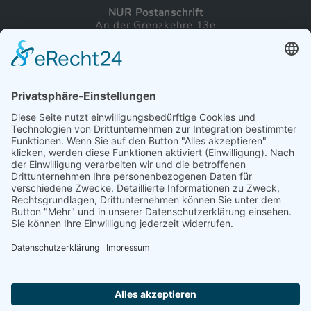
NUR Postanschrift
An der Grenzkehre 13e
21217 Seevetal
Tel.:
04105 692263
Mail:
info@commitrix.de
rechtl. Inhalte
Impressum
Datenschutz
Kontakt
©Copyright & est. 2023:
COMMITRIX Endless Sk8ing e. V.
Design by
mandego