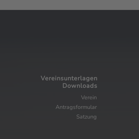
Vereinsunterlagen
Downloads
Vereinsunterlagen
Verein
Downloads
Antragsformular
Verein
Satzung
Antragsformular
Satzung