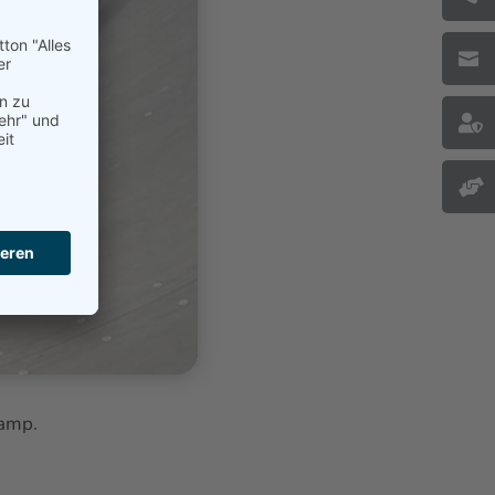



ramp.