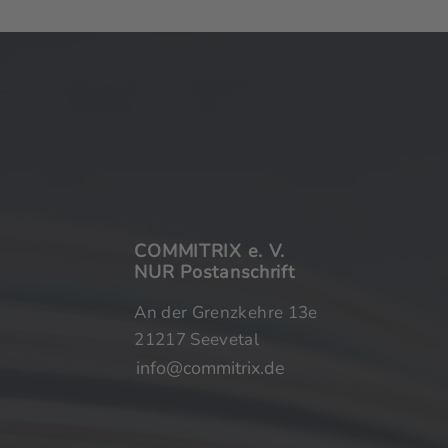
COMMITRIX
e. V.
NUR Postanschrift
COMMITRIX
e. V.
An der Grenzkehre 13e
NUR Postanschrift
21217 Seevetal
An der Grenzkehre 13e
info@commitrix.de
21217 Seevetal
info@commitrix.de