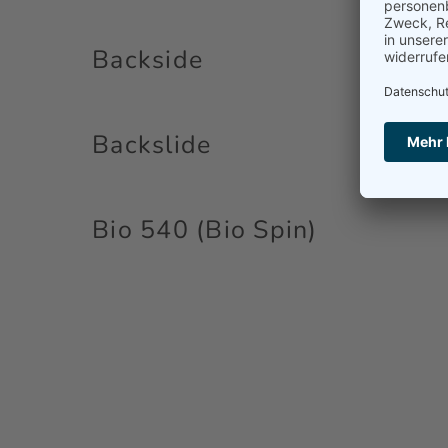
Backside
Backslide
Bio 540 (Bio Spin)