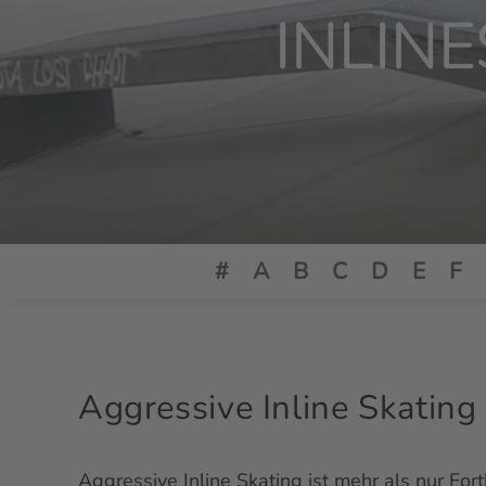
INLIN
#
A
B
C
D
E
F
Aggressive Inline Skating
Aggressive Inline Skating ist mehr als nur Fort