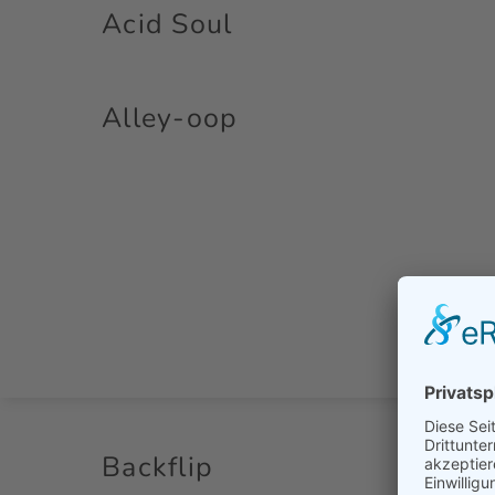
Acid Soul
Alley-oop
Backflip