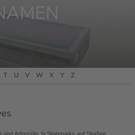
KNAMEN
T
U
V
W
X
Y
Z
ves
le und Adrenalin. In Skateparks, auf Straßen