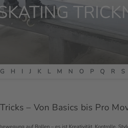
ESKATING TRIC
G
H
I
J
K
L
M
N
O
P
Q
R
S
 Tricks – Von Basics bis Pro Mo
bewegung auf Rollen – es ist Kreativität, Kontrolle, Sty