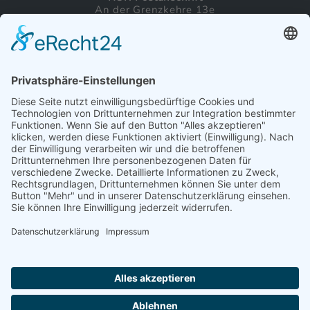
An der Grenzkehre 13e
21217 Seevetal
Tel.:
04105 692263
Mail:
info@commitrix.de
rechtl. Inhalte
Impressum
Datenschutz
Kontakt
©Copyright & est. 2023:
COMMITRIX Endless Sk8ing e. V.
Design by
mandego