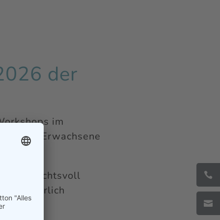
2026 der
Workshops im
und junge Erwachsene
rd rücksichtsvoll

ind natürlich
