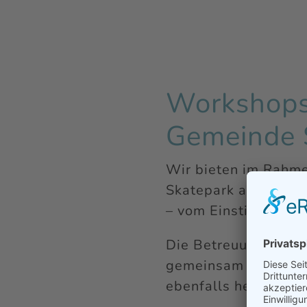
Workshops
Gemeinde 
Wir bieten im Rahm
Skatepark an. Die A
– vom Einstieg bis z
Die Betreuung erfolg
gemeinsam mit ander
ebenfalls herzlich 