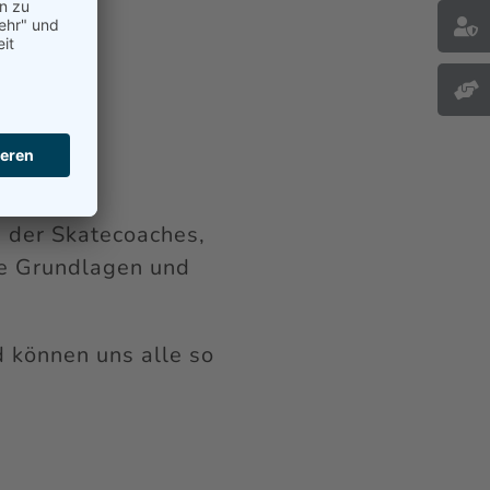


 der Skatecoaches,
ie Grundlagen und
 können uns alle so