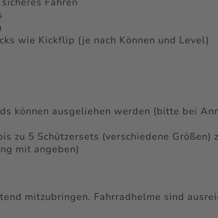
 sicheres Fahren
s
n
cks wie Kickflip (je nach Können und Level)
rds können ausgeliehen werden (bitte bei A
bis zu 5 Schützersets (verschiedene Größen) 
ung mit angeben)
htend mitzubringen. Fahrradhelme sind ausre