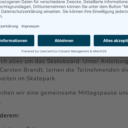
orkshop
 | 10:00 – ca. 16:00 Uhr
ch alles um das Skateboard. Unter Anleitung
 Carsten Brandt, lernen die Teilnehmenden d
keiten im Skatepark.
chen wir eine gemeinsame Mittagspause und
.
nderem: