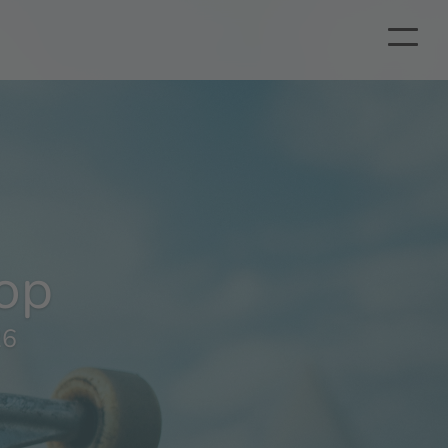
op
26