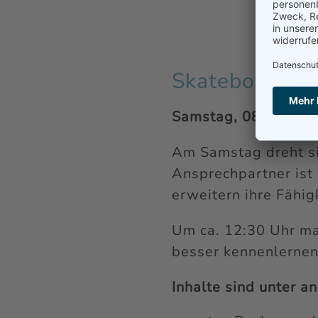
Skateboard W
Samstag, 08.08.2026
Am Samstag dreht si
Ansprechpartner ist
erweitern ihre Fähig
Um ca. 12:30 Uhr ma
besser kennenlernen
Inhalte sind unter a