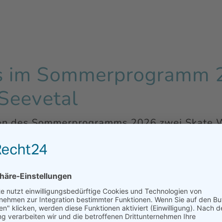
 im Sommerprogramm 
Seevetal
en des Sommerprogramms 2026 zwei Skate 
ngebote richten sich an Kinder, Jugendliche 
u fortgeschrittenen Fahrerinnen und Fahrern.
t durch erfahrene Coaches. Der Skatepark wi
en Nutzerinnen und Nutzern genutzt. Eltern s
willkommen!